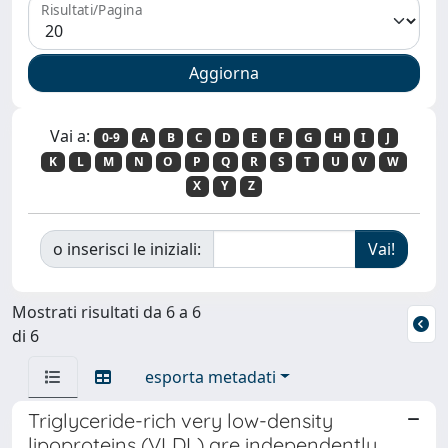
Risultati/Pagina
Vai a:
0-9
A
B
C
D
E
F
G
H
I
J
K
L
M
N
O
P
Q
R
S
T
U
V
W
X
Y
Z
o inserisci le iniziali:
Mostrati risultati da 6 a 6
di 6
esporta metadati
Triglyceride-rich very low-density
lipoproteins (VLDL) are independently