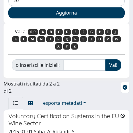
Vai a:
0-9
A
B
C
D
E
F
G
H
I
J
K
L
M
N
O
P
Q
R
S
T
U
V
W
X
Y
Z
o inserisci le iniziali:
Mostrati risultati da 2 a 2
di 2
esporta metadati
Voluntary Certification Systems in the EU
Wine Sector
2015-01-01 Saba, A; Rolandi, S