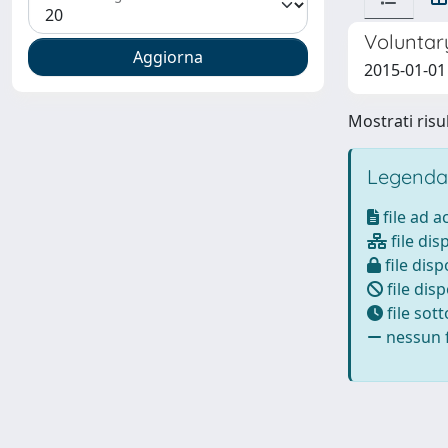
Voluntary
2015-01-01 
Mostrati risul
Legenda
file ad 
file dis
file disp
file disp
file sot
nessun f