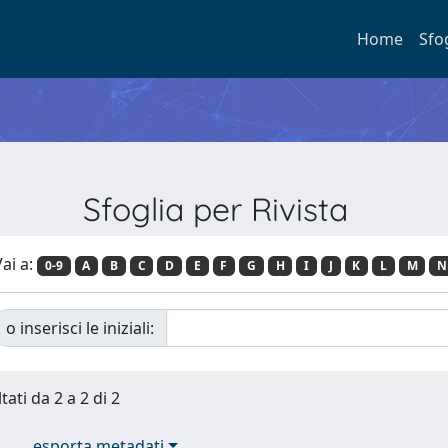
Home
Sfo
Sfoglia per Rivista
ai a:
0-9
A
B
C
D
E
F
G
H
I
J
K
L
M
N
o inserisci le iniziali:
tati da 2 a 2 di 2
esporta metadati