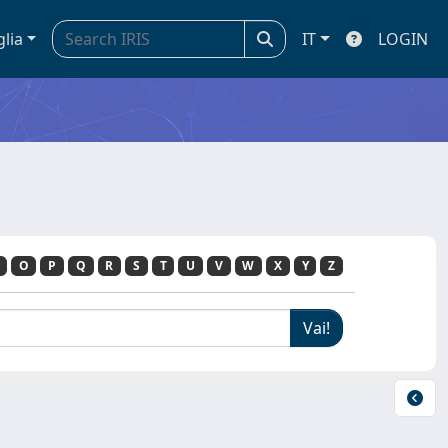
glia
IT
LOGIN
O
P
Q
R
S
T
U
V
W
X
Y
Z