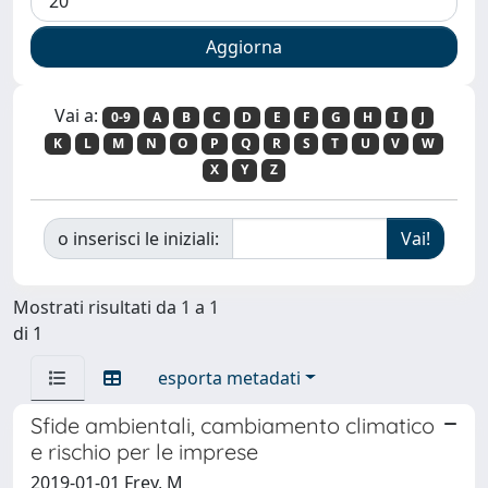
Vai a:
0-9
A
B
C
D
E
F
G
H
I
J
K
L
M
N
O
P
Q
R
S
T
U
V
W
X
Y
Z
o inserisci le iniziali:
Mostrati risultati da 1 a 1
di 1
esporta metadati
Sfide ambientali, cambiamento climatico
e rischio per le imprese
2019-01-01 Frey, M