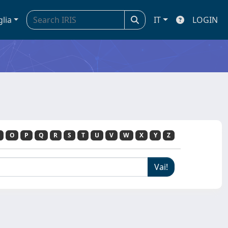
glia
IT
LOGIN
O
P
Q
R
S
T
U
V
W
X
Y
Z