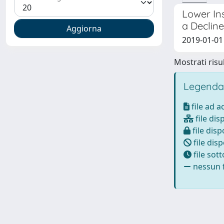
Lower Ins
a Decline
2019-01-01 G
Mostrati risul
Legenda
file ad 
file dis
file disp
file disp
file sot
nessun f