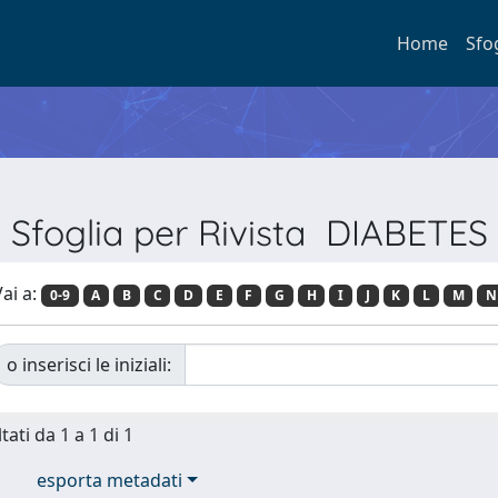
Home
Sfo
Sfoglia per Rivista DIABETES
ai a:
0-9
A
B
C
D
E
F
G
H
I
J
K
L
M
N
o inserisci le iniziali:
tati da 1 a 1 di 1
esporta metadati