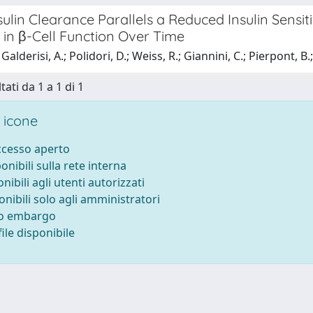
ulin Clearance Parallels a Reduced Insulin Sensit
 in β-Cell Function Over Time
alderisi, A.; Polidori, D.; Weiss, R.; Giannini, C.; Pierpont, B.;
tati da 1 a 1 di 1
 icone
accesso aperto
ponibili sulla rete interna
onibili agli utenti autorizzati
onibili solo agli amministratori
to embargo
ile disponibile