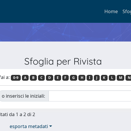
Home
Sfo
Sfoglia per Rivista
ai a:
0-9
A
B
C
D
E
F
G
H
I
J
K
L
M
N
o inserisci le iniziali:
tati da 1 a 2 di 2
esporta metadati