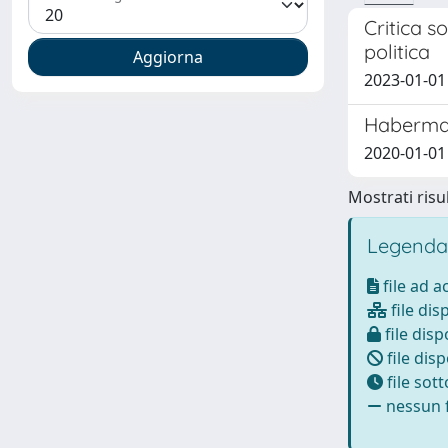
Critica s
politica
2023-01-01
Habermas
2020-01-01
Mostrati risul
Legenda
file ad 
file dis
file disp
file disp
file sot
nessun f