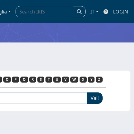
glia
IT
LOGIN
O
P
Q
R
S
T
U
V
W
X
Y
Z