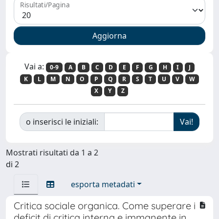
Risultati/Pagina
Vai a:
0-9
A
B
C
D
E
F
G
H
I
J
K
L
M
N
O
P
Q
R
S
T
U
V
W
X
Y
Z
o inserisci le iniziali:
Mostrati risultati da 1 a 2
di 2
esporta metadati
Critica sociale organica. Come superare i
deficit di critica interna e immanente in