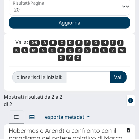
Risultati/Pagina
Vai a:
0-9
A
B
C
D
E
F
G
H
I
J
K
L
M
N
O
P
Q
R
S
T
U
V
W
X
Y
Z
o inserisci le iniziali:
Mostrati risultati da 2 a 2
di 2
esporta metadati
Habermas e Arendt a confronto con il
paradigma del potere oblativo di Marco