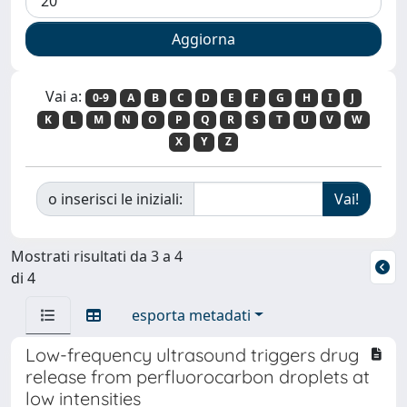
Vai a:
0-9
A
B
C
D
E
F
G
H
I
J
K
L
M
N
O
P
Q
R
S
T
U
V
W
X
Y
Z
o inserisci le iniziali:
Mostrati risultati da 3 a 4
di 4
esporta metadati
Low-frequency ultrasound triggers drug
release from perfluorocarbon droplets at
low intensities