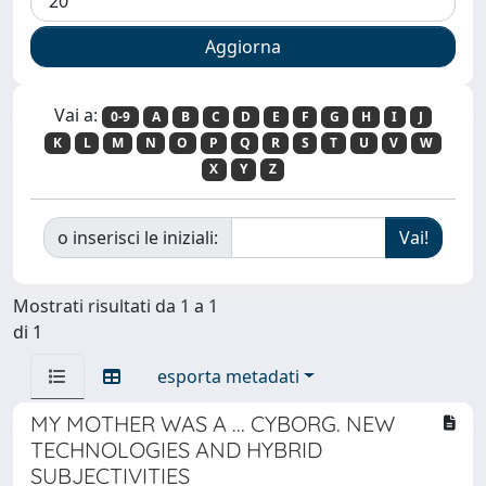
Vai a:
0-9
A
B
C
D
E
F
G
H
I
J
K
L
M
N
O
P
Q
R
S
T
U
V
W
X
Y
Z
o inserisci le iniziali:
Mostrati risultati da 1 a 1
di 1
esporta metadati
MY MOTHER WAS A ... CYBORG. NEW
TECHNOLOGIES AND HYBRID
SUBJECTIVITIES