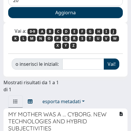
Vai a:
0-9
A
B
C
D
E
F
G
H
I
J
K
L
M
N
O
P
Q
R
S
T
U
V
W
X
Y
Z
o inserisci le iniziali:
Mostrati risultati da 1 a 1
di 1
esporta metadati
MY MOTHER WAS A ... CYBORG. NEW
TECHNOLOGIES AND HYBRID
SUBJECTIVITIES