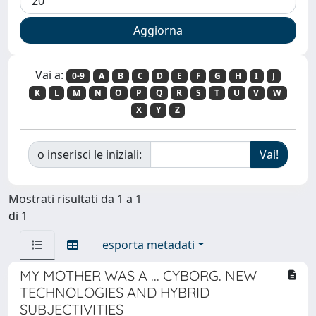
Vai a:
0-9
A
B
C
D
E
F
G
H
I
J
K
L
M
N
O
P
Q
R
S
T
U
V
W
X
Y
Z
o inserisci le iniziali:
Mostrati risultati da 1 a 1
di 1
esporta metadati
MY MOTHER WAS A ... CYBORG. NEW
TECHNOLOGIES AND HYBRID
SUBJECTIVITIES