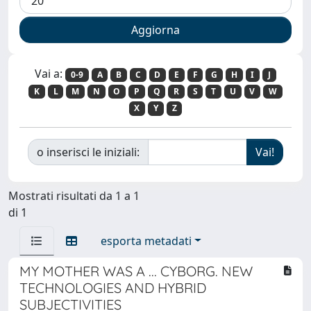
Vai a:
0-9
A
B
C
D
E
F
G
H
I
J
K
L
M
N
O
P
Q
R
S
T
U
V
W
X
Y
Z
o inserisci le iniziali:
Mostrati risultati da 1 a 1
di 1
esporta metadati
MY MOTHER WAS A ... CYBORG. NEW
TECHNOLOGIES AND HYBRID
SUBJECTIVITIES