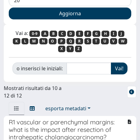
Vai a:
0-9
A
B
C
D
E
F
G
H
I
J
K
L
M
N
O
P
Q
R
S
T
U
V
W
X
Y
Z
o inserisci le iniziali:
Mostrati risultati da 10 a
12 di 12
esporta metadati
R1 vascular or parenchymal margins:
what is the impact after resection of
intrahepatic cholangiocarcinoma?