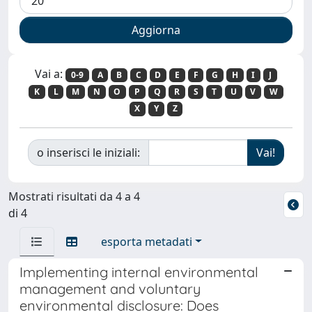
Vai a:
0-9
A
B
C
D
E
F
G
H
I
J
K
L
M
N
O
P
Q
R
S
T
U
V
W
X
Y
Z
o inserisci le iniziali:
Mostrati risultati da 4 a 4
di 4
esporta metadati
Implementing internal environmental
management and voluntary
environmental disclosure: Does