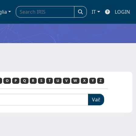
glia
IT
LOGIN
O
P
Q
R
S
T
U
V
W
X
Y
Z