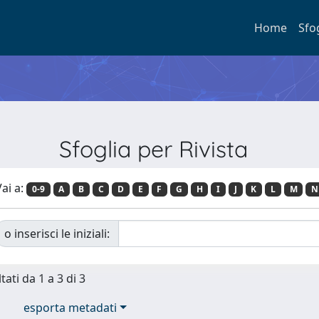
Home
Sfo
Sfoglia per Rivista
ai a:
0-9
A
B
C
D
E
F
G
H
I
J
K
L
M
N
o inserisci le iniziali:
tati da 1 a 3 di 3
esporta metadati