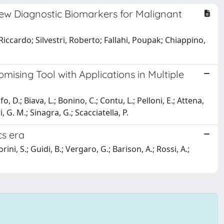
ew Diagnostic Biomarkers for Malignant
iccardo; Silvestri, Roberto; Fallahi, Poupak; Chiappino,
ising Tool with Applications in Multiple
o, D.; Biava, L.; Bonino, C.; Contu, L.; Pelloni, E.; Attena,
, G. M.; Sinagra, G.; Scacciatella, P.
cs era
ini, S.; Guidi, B.; Vergaro, G.; Barison, A.; Rossi, A.;