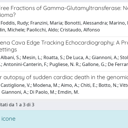
Free Fractions of Gamma-Glutamyltransferase: N
lioma?
Foddis, Rudy; Franzini, Maria; Bonotti, Alessandra; Marino, R
n, Michele; Paolicchi, Aldo; Cristaudo, Alfonso
Vena Cava Edge Tracking Echocardiography: A Prom
Settings
lbani, S.; Mesin, L.; Roatta, S.; De Luca, A.; Giannoni, A.; Stolf
.; Antonini-Canterin, F.; Pugliese, N. R.; Gallone, G.; De Ferrari
r autopsy of sudden cardiac death in the genomi
astiglione, V.; Modena, M.; Aimo, A.; Chiti, E.; Botto, N.; Vittor
; Giannoni, A.; Di Paolo, M.; Emdin, M.
tati da 1 a 3 di 3
 icone