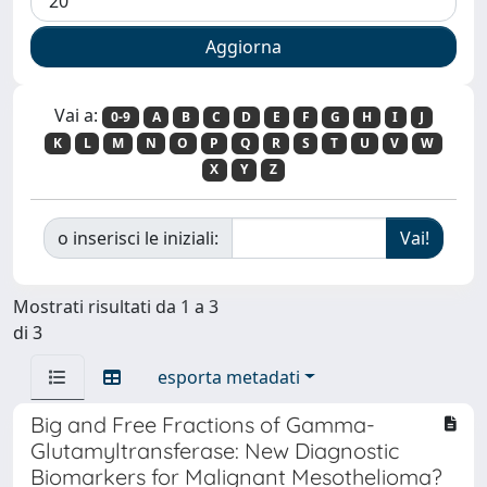
Vai a:
0-9
A
B
C
D
E
F
G
H
I
J
K
L
M
N
O
P
Q
R
S
T
U
V
W
X
Y
Z
o inserisci le iniziali:
Mostrati risultati da 1 a 3
di 3
esporta metadati
Big and Free Fractions of Gamma-
Glutamyltransferase: New Diagnostic
Biomarkers for Malignant Mesothelioma?