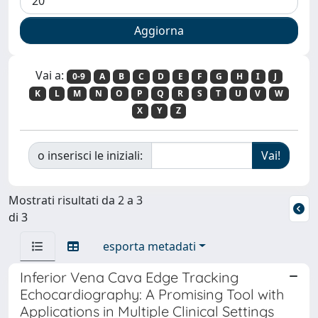
Vai a:
0-9
A
B
C
D
E
F
G
H
I
J
K
L
M
N
O
P
Q
R
S
T
U
V
W
X
Y
Z
o inserisci le iniziali:
Mostrati risultati da 2 a 3
di 3
esporta metadati
Inferior Vena Cava Edge Tracking
Echocardiography: A Promising Tool with
Applications in Multiple Clinical Settings