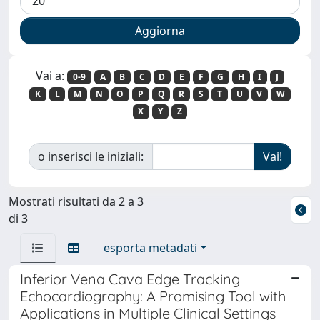
Vai a:
0-9
A
B
C
D
E
F
G
H
I
J
K
L
M
N
O
P
Q
R
S
T
U
V
W
X
Y
Z
o inserisci le iniziali:
Mostrati risultati da 2 a 3
di 3
esporta metadati
Inferior Vena Cava Edge Tracking
Echocardiography: A Promising Tool with
Applications in Multiple Clinical Settings