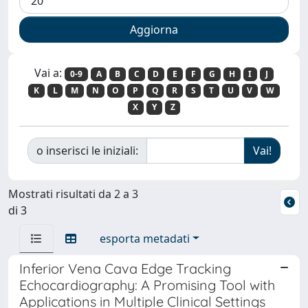
Vai a:
0-9
A
B
C
D
E
F
G
H
I
J
K
L
M
N
O
P
Q
R
S
T
U
V
W
X
Y
Z
o inserisci le iniziali:
Mostrati risultati da 2 a 3
di 3
esporta metadati
Inferior Vena Cava Edge Tracking
Echocardiography: A Promising Tool with
Applications in Multiple Clinical Settings