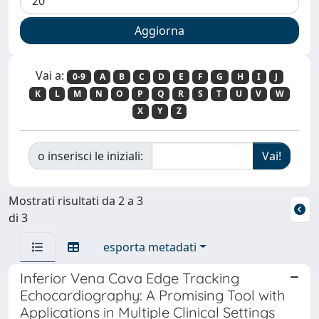
Vai a:
0-9
A
B
C
D
E
F
G
H
I
J
K
L
M
N
O
P
Q
R
S
T
U
V
W
X
Y
Z
o inserisci le iniziali:
Mostrati risultati da 2 a 3
di 3
esporta metadati
Inferior Vena Cava Edge Tracking
Echocardiography: A Promising Tool with
Applications in Multiple Clinical Settings