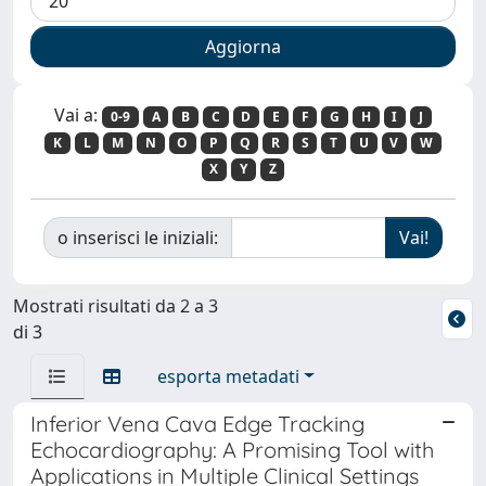
Vai a:
0-9
A
B
C
D
E
F
G
H
I
J
K
L
M
N
O
P
Q
R
S
T
U
V
W
X
Y
Z
o inserisci le iniziali:
Mostrati risultati da 2 a 3
di 3
esporta metadati
Inferior Vena Cava Edge Tracking
Echocardiography: A Promising Tool with
Applications in Multiple Clinical Settings