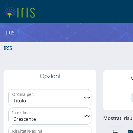
IRIS
IRIS
Opzioni
V
Ordina per:
In ordine:
Mostrati risul
Risultati/Pagina