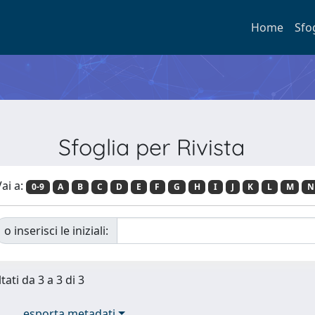
Home
Sfo
Sfoglia per Rivista
ai a:
0-9
A
B
C
D
E
F
G
H
I
J
K
L
M
N
o inserisci le iniziali:
tati da 3 a 3 di 3
esporta metadati