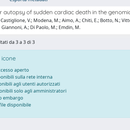
r autopsy of sudden cardiac death in the genomi
astiglione, V.; Modena, M.; Aimo, A.; Chiti, E.; Botto, N.; Vittor
; Giannoni, A.; Di Paolo, M.; Emdin, M.
tati da 3 a 3 di 3
 icone
accesso aperto
ponibili sulla rete interna
onibili agli utenti autorizzati
onibili solo agli amministratori
to embargo
ile disponibile