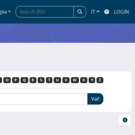
glia
IT
LOGIN
O
P
Q
R
S
T
U
V
W
X
Y
Z