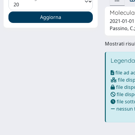
Molecula
2021-01-01 C
Passino, C.
Mostrati risul
Legenda
file ad 
file dis
file disp
file disp
file sot
nessun f