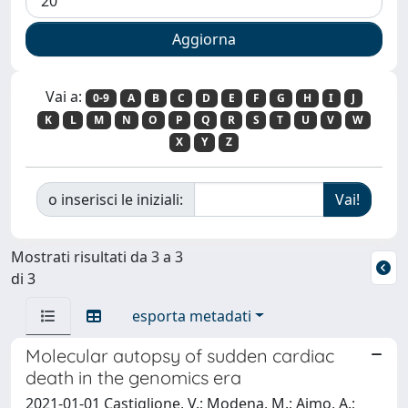
Vai a:
0-9
A
B
C
D
E
F
G
H
I
J
K
L
M
N
O
P
Q
R
S
T
U
V
W
X
Y
Z
o inserisci le iniziali:
Mostrati risultati da 3 a 3
di 3
esporta metadati
Molecular autopsy of sudden cardiac
death in the genomics era
2021-01-01 Castiglione, V.; Modena, M.; Aimo, A.;