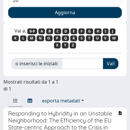
Vai a:
0-9
A
B
C
D
E
F
G
H
I
J
K
L
M
N
O
P
Q
R
S
T
U
V
W
X
Y
Z
o inserisci le iniziali:
Mostrati risultati da 1 a 1
di 1
esporta metadati
Responding to Hybridity in an Unstable
Neighborhood: The Efficiency of the EU
State-centric Approach to the Crisis in