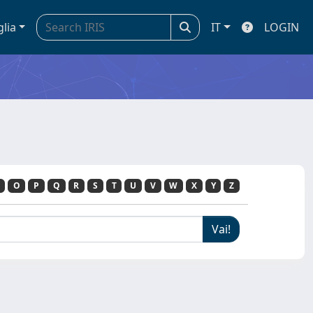
glia
IT
LOGIN
O
P
Q
R
S
T
U
V
W
X
Y
Z