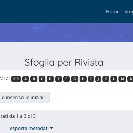
Home
Sfo
Sfoglia per Rivista
ai a:
0-9
A
B
C
D
E
F
G
H
I
J
K
L
M
N
o inserisci le iniziali:
tati da 1 a 3 di 3
esporta metadati