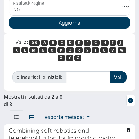
Risultati/Pagina
Vai a:
0-9
A
B
C
D
E
F
G
H
I
J
K
L
M
N
O
P
Q
R
S
T
U
V
W
X
Y
Z
o inserisci le iniziali:
Mostrati risultati da 2 a 8
di 8
esporta metadati
Combining soft robotics and
telerehabilitation for improving motor