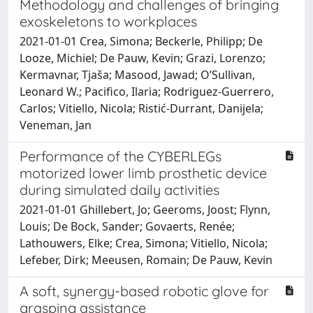
Methodology and challenges of bringing
exoskeletons to workplaces
2021-01-01 Crea, Simona; Beckerle, Philipp; De
Looze, Michiel; De Pauw, Kevin; Grazi, Lorenzo;
Kermavnar, Tjaša; Masood, Jawad; O’Sullivan,
Leonard W.; Pacifico, Ilaria; Rodriguez-Guerrero,
Carlos; Vitiello, Nicola; Ristić-Durrant, Danijela;
Veneman, Jan
Performance of the CYBERLEGs
motorized lower limb prosthetic device
during simulated daily activities
2021-01-01 Ghillebert, Jo; Geeroms, Joost; Flynn,
Louis; De Bock, Sander; Govaerts, Renée;
Lathouwers, Elke; Crea, Simona; Vitiello, Nicola;
Lefeber, Dirk; Meeusen, Romain; De Pauw, Kevin
A soft, synergy-based robotic glove for
grasping assistance