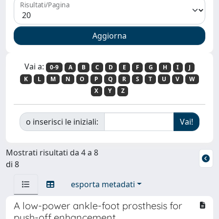
Risultati/Pagina
Vai a:
0-9
A
B
C
D
E
F
G
H
I
J
K
L
M
N
O
P
Q
R
S
T
U
V
W
X
Y
Z
o inserisci le iniziali:
Mostrati risultati da 4 a 8
di 8
esporta metadati
A low-power ankle-foot prosthesis for
push-off enhancement