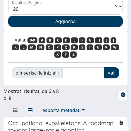
Risultati/Pagina
Vai a:
0-9
A
B
C
D
E
F
G
H
I
J
K
L
M
N
O
P
Q
R
S
T
U
V
W
X
Y
Z
o inserisci le iniziali:
Mostrati risultati da 6 a 8
di 8
esporta metadati
Occupational exoskeletons: A roadmap
toward large-scale adoption.