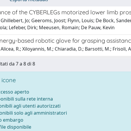
ce of the CYBERLEGs motorized lower limb prosthe
Ghillebert, Jo; Geeroms, Joost; Flynn, Louis; De Bock, Sand
icola; Lefeber, Dirk; Meeusen, Romain; De Pauw, Kevin
ynergy-based robotic glove for grasping assistan
licea, R.; Xiloyannis, M.; Chiaradia, D.; Barsotti, M.; Frisoli, A
tati da 7 a 8 di 8
 icone
accesso aperto
ponibili sulla rete interna
onibili agli utenti autorizzati
onibili solo agli amministratori
to embargo
ile disponibile