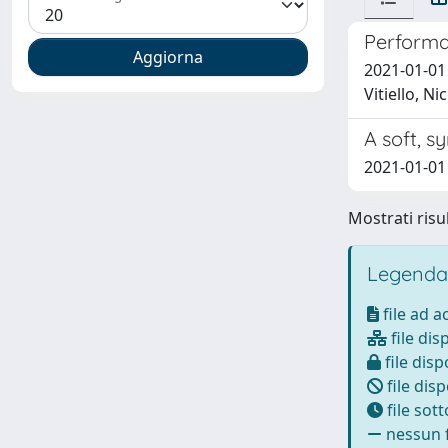
Performan
2021-01-01 
Vitiello, N
A soft, s
2021-01-01 A
Mostrati risul
Legenda
file ad 
file dis
file disp
file disp
file sot
nessun f