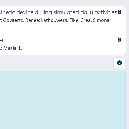
tic device during simulated daily activities
er; Govaerts, Renée; Lathouwers, Elke; Crea, Simona;
ce
.; Masia, L.