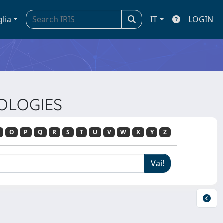
glia
IT
LOGIN
NOLOGIES
O
P
Q
R
S
T
U
V
W
X
Y
Z