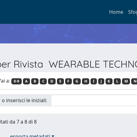
Home
Sfo
 per Rivista WEARABLE TECH
ai a:
0-9
A
B
C
D
E
F
G
H
I
J
K
L
M
N
o inserisci le iniziali:
tati da 7 a 8 di 8
esporta metadati