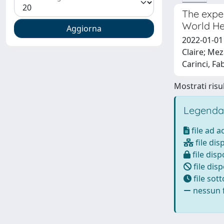
The exper
World He
2022-01-01
Claire; Mez
Carinci, Fa
Mostrati risul
Legenda
file ad 
file dis
file disp
file disp
file sot
nessun f