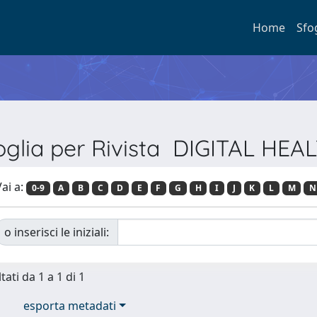
Home
Sfo
oglia per Rivista DIGITAL HEA
ai a:
0-9
A
B
C
D
E
F
G
H
I
J
K
L
M
N
o inserisci le iniziali:
tati da 1 a 1 di 1
esporta metadati