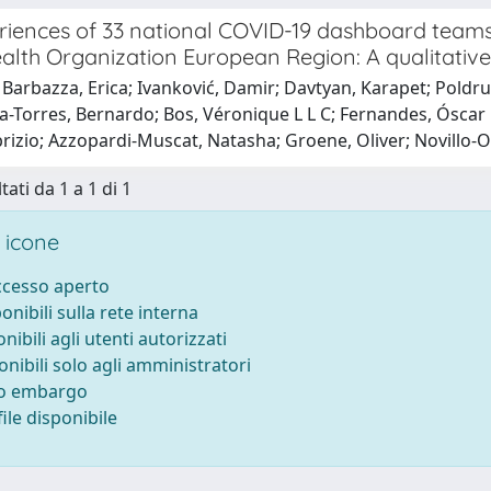
iences of 33 national COVID-19 dashboard teams d
alth Organization European Region: A qualitative
 Barbazza, Erica; Ivanković, Damir; Davtyan, Karapet; Poldr
a-Torres, Bernardo; Bos, Véronique L L C; Fernandes, Óscar Br
brizio; Azzopardi-Muscat, Natasha; Groene, Oliver; Novillo-O
tati da 1 a 1 di 1
 icone
accesso aperto
ponibili sulla rete interna
onibili agli utenti autorizzati
onibili solo agli amministratori
to embargo
ile disponibile