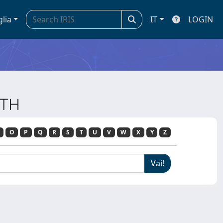
glia
IT
LOGIN
LTH
O
P
Q
R
S
T
U
V
W
X
Y
Z