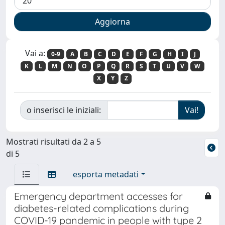
Vai a:
0-9
A
B
C
D
E
F
G
H
I
J
K
L
M
N
O
P
Q
R
S
T
U
V
W
X
Y
Z
o inserisci le iniziali:
Mostrati risultati da 2 a 5
di 5
esporta metadati
Emergency department accesses for
diabetes-related complications during
COVID-19 pandemic in people with type 2