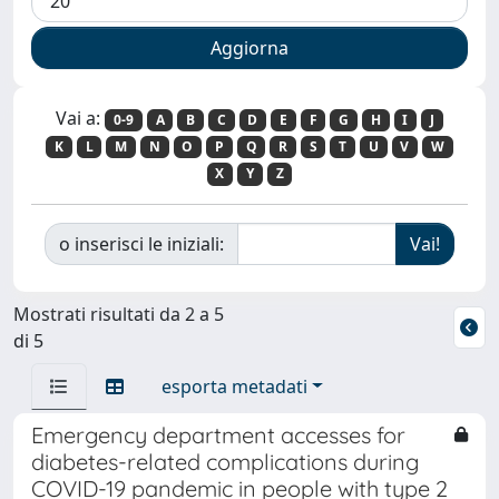
Vai a:
0-9
A
B
C
D
E
F
G
H
I
J
K
L
M
N
O
P
Q
R
S
T
U
V
W
X
Y
Z
o inserisci le iniziali:
Mostrati risultati da 2 a 5
di 5
esporta metadati
Emergency department accesses for
diabetes-related complications during
COVID-19 pandemic in people with type 2