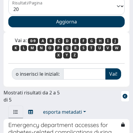
Risultati/Pagina
Vai a:
0-9
A
B
C
D
E
F
G
H
I
J
K
L
M
N
O
P
Q
R
S
T
U
V
W
X
Y
Z
o inserisci le iniziali:
Mostrati risultati da 2 a 5
di 5
esporta metadati
Emergency department accesses for
diabetes-related complications during