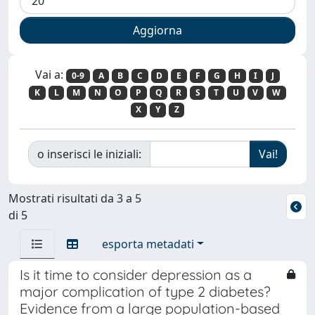
Vai a:
0-9
A
B
C
D
E
F
G
H
I
J
K
L
M
N
O
P
Q
R
S
T
U
V
W
X
Y
Z
o inserisci le iniziali:
Mostrati risultati da 3 a 5
di 5
esporta metadati
Is it time to consider depression as a
major complication of type 2 diabetes?
Evidence from a large population-based