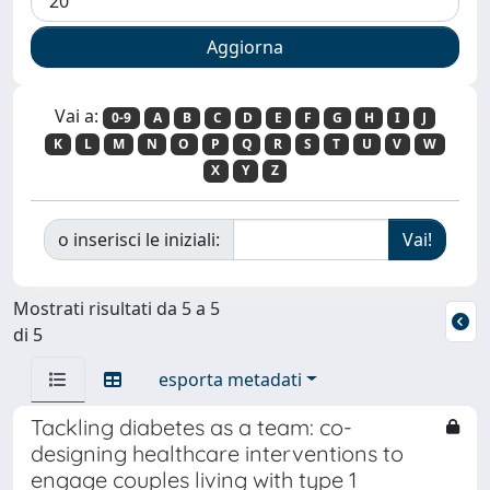
Vai a:
0-9
A
B
C
D
E
F
G
H
I
J
K
L
M
N
O
P
Q
R
S
T
U
V
W
X
Y
Z
o inserisci le iniziali:
Mostrati risultati da 5 a 5
di 5
esporta metadati
Tackling diabetes as a team: co-
designing healthcare interventions to
engage couples living with type 1