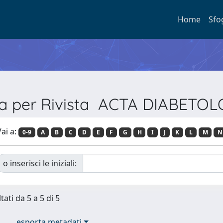
Home
Sfo
ia per Rivista ACTA DIABETO
ai a:
0-9
A
B
C
D
E
F
G
H
I
J
K
L
M
N
o inserisci le iniziali:
tati da 5 a 5 di 5
esporta metadati