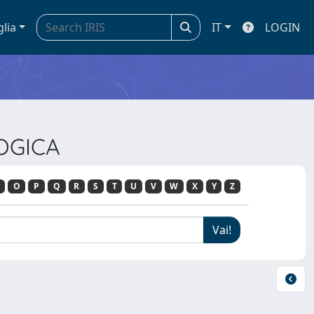
glia
IT
LOGIN
LOGICA
O
P
Q
R
S
T
U
V
W
X
Y
Z