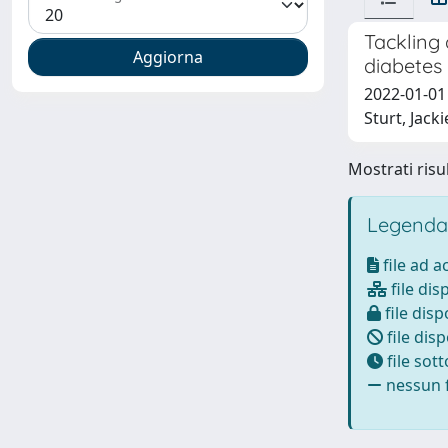
Tackling 
diabetes
2022-01-01 
Sturt, Jacki
Mostrati risul
Legenda
file ad 
file dis
file disp
file disp
file sot
nessun f