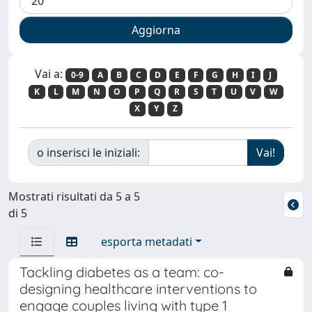
Vai a:
0-9
A
B
C
D
E
F
G
H
I
J
K
L
M
N
O
P
Q
R
S
T
U
V
W
X
Y
Z
o inserisci le iniziali:
Mostrati risultati da 5 a 5
di 5
esporta metadati
Tackling diabetes as a team: co-
designing healthcare interventions to
engage couples living with type 1