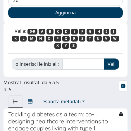
Vai a:
0-9
A
B
C
D
E
F
G
H
I
J
K
L
M
N
O
P
Q
R
S
T
U
V
W
X
Y
Z
o inserisci le iniziali:
Mostrati risultati da 5 a 5
di 5
esporta metadati
Tackling diabetes as a team: co-
designing healthcare interventions to
engage couples living with type 1