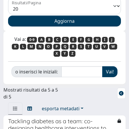
Risultati/Pagina
Vai a:
0-9
A
B
C
D
E
F
G
H
I
J
K
L
M
N
O
P
Q
R
S
T
U
V
W
X
Y
Z
o inserisci le iniziali:
Mostrati risultati da 5 a 5
di 5
esporta metadati
Tackling diabetes as a team: co-
designing healthcare interventions to