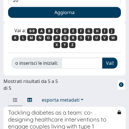
Vai a:
0-9
A
B
C
D
E
F
G
H
I
J
K
L
M
N
O
P
Q
R
S
T
U
V
W
X
Y
Z
o inserisci le iniziali:
Mostrati risultati da 5 a 5
di 5
esporta metadati
Tackling diabetes as a team: co-
designing healthcare interventions to
engage couples living with type 1