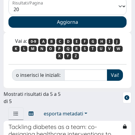
Risultati/Pagina
Vai a:
0-9
A
B
C
D
E
F
G
H
I
J
K
L
M
N
O
P
Q
R
S
T
U
V
W
X
Y
Z
o inserisci le iniziali:
Mostrati risultati da 5 a 5
di 5
esporta metadati
Tackling diabetes as a team: co-
designing healthcare interventions to