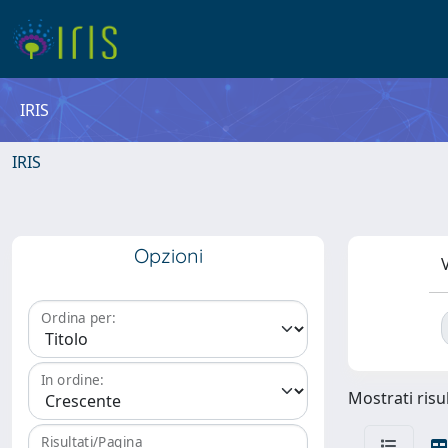
IRIS
IRIS
Opzioni
V
Ordina per:
In ordine:
Mostrati risul
Risultati/Pagina