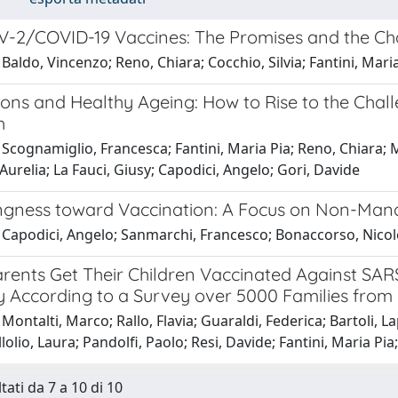
-2/COVID-19 Vaccines: The Promises and the Ch
Baldo, Vincenzo; Reno, Chiara; Cocchio, Silvia; Fantini, Mari
ions and Healthy Ageing: How to Rise to the Chal
h
Scognamiglio, Francesca; Fantini, Maria Pia; Reno, Chiara; M
 Aurelia; La Fauci, Giusy; Capodici, Angelo; Gori, Davide
ingness toward Vaccination: A Focus on Non-Man
Capodici, Angelo; Sanmarchi, Francesco; Bonaccorso, Nicole;
rents Get Their Children Vaccinated Against SAR
y According to a Survey over 5000 Families from 
Montalti, Marco; Rallo, Flavia; Guaraldi, Federica; Bartoli, Lap
lolio, Laura; Pandolfi, Paolo; Resi, Davide; Fantini, Maria Pia
tati da 7 a 10 di 10