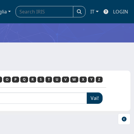
glia
IT
LOGIN
O
P
Q
R
S
T
U
V
W
X
Y
Z