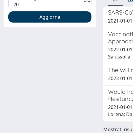
SARS-CoV
2021-01-01 
Vaccinat
Approac
2022-01-01 
Salussolia,
The Will
2023-01-01 
Would Pa
Hesitanc
2021-01-01 
Lorena; Dal
Mostrati risul