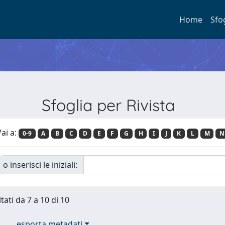
Home
Sfo
Sfoglia per Rivista
ai a:
0-9
A
B
C
D
E
F
G
H
I
J
K
L
M
N
o inserisci le iniziali:
tati da 7 a 10 di 10
esporta metadati