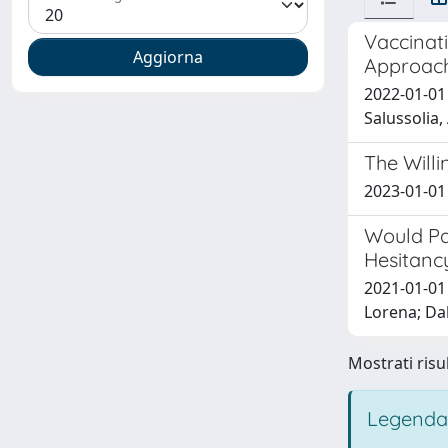
Vaccinat
Approac
2022-01-01 
Salussolia,
The Will
2023-01-01 
Would Pa
Hesitanc
2021-01-01 
Lorena; Dal
Mostrati risul
Legenda