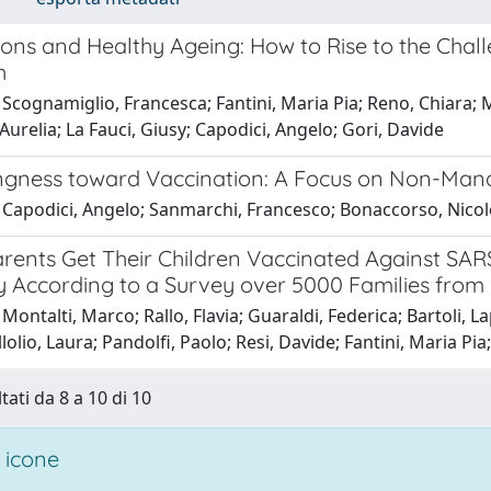
ions and Healthy Ageing: How to Rise to the Chal
h
Scognamiglio, Francesca; Fantini, Maria Pia; Reno, Chiara; M
 Aurelia; La Fauci, Giusy; Capodici, Angelo; Gori, Davide
ingness toward Vaccination: A Focus on Non-Man
Capodici, Angelo; Sanmarchi, Francesco; Bonaccorso, Nicole;
rents Get Their Children Vaccinated Against SAR
y According to a Survey over 5000 Families from 
Montalti, Marco; Rallo, Flavia; Guaraldi, Federica; Bartoli, Lap
lolio, Laura; Pandolfi, Paolo; Resi, Davide; Fantini, Maria Pia
tati da 8 a 10 di 10
 icone