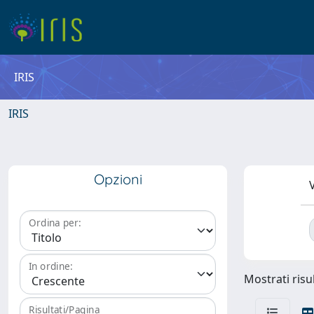
IRIS
IRIS
Opzioni
V
Ordina per:
In ordine:
Mostrati risul
Risultati/Pagina