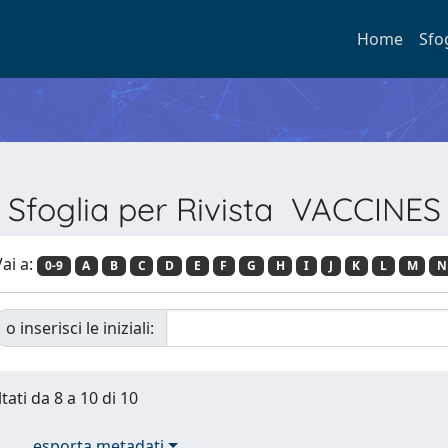
Home
Sfo
Sfoglia per Rivista VACCINES
ai a:
0-9
A
B
C
D
E
F
G
H
I
J
K
L
M
N
o inserisci le iniziali:
tati da 8 a 10 di 10
esporta metadati