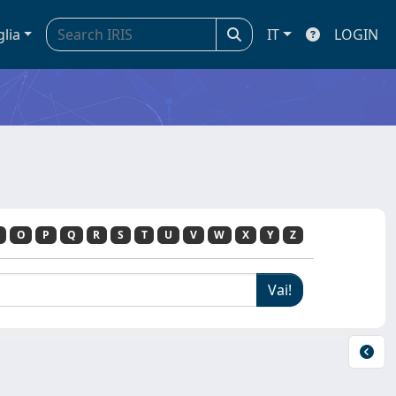
glia
IT
LOGIN
O
P
Q
R
S
T
U
V
W
X
Y
Z