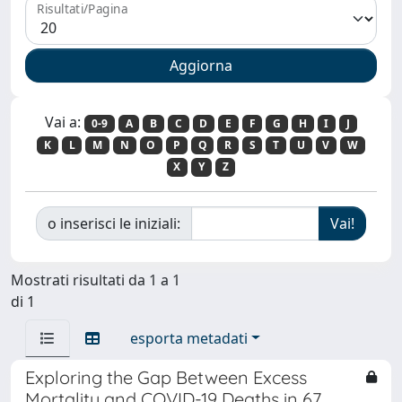
Risultati/Pagina
Vai a:
0-9
A
B
C
D
E
F
G
H
I
J
K
L
M
N
O
P
Q
R
S
T
U
V
W
X
Y
Z
o inserisci le iniziali:
Mostrati risultati da 1 a 1
di 1
esporta metadati
Exploring the Gap Between Excess
Mortality and COVID-19 Deaths in 67