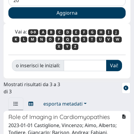
Vai a:
0-9
A
B
C
D
E
F
G
H
I
J
K
L
M
N
O
P
Q
R
S
T
U
V
W
X
Y
Z
o inserisci le iniziali:
Mostrati risultati da 3 a 3
di 3
esporta metadati
Role of Imaging in Cardiomyopathies
2023-01-01 Castiglione, Vincenzo; Aimo, Alberto;
Todiere, Giancarlo; Barison, Andrea; Fabiani,