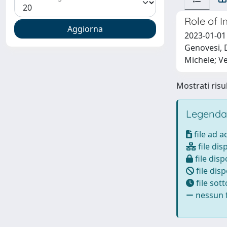
Role of 
2023-01-01 
Genovesi, D
Michele; V
Mostrati risul
Legenda
file ad 
file dis
file disp
file disp
file sot
nessun f