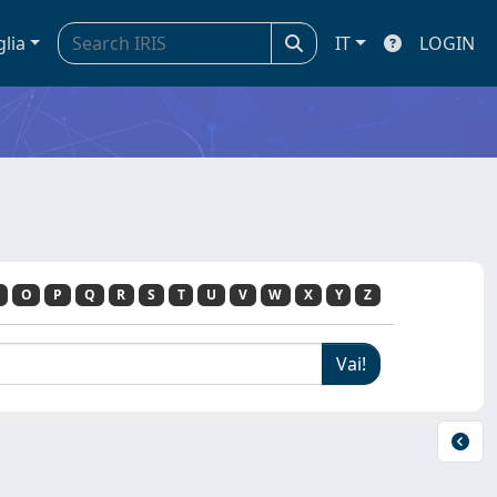
glia
IT
LOGIN
O
P
Q
R
S
T
U
V
W
X
Y
Z