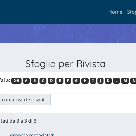
Home
Sfo
Sfoglia per Rivista
ai a:
0-9
A
B
C
D
E
F
G
H
I
J
K
L
M
N
o inserisci le iniziali:
tati da 3 a 3 di 3
esporta metadati