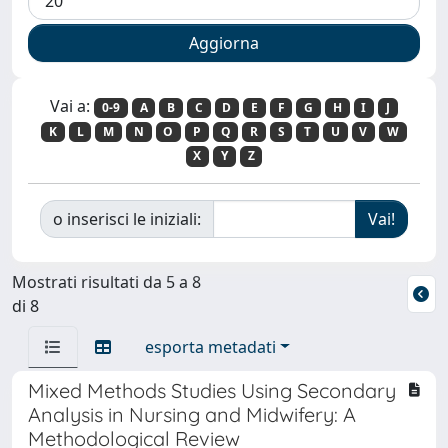
Vai a:
0-9
A
B
C
D
E
F
G
H
I
J
K
L
M
N
O
P
Q
R
S
T
U
V
W
X
Y
Z
o inserisci le iniziali:
Mostrati risultati da 5 a 8
di 8
esporta metadati
Mixed Methods Studies Using Secondary
Analysis in Nursing and Midwifery: A
Methodological Review