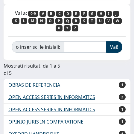
Vai a:
0-9
A
B
C
D
E
F
G
H
I
J
K
L
M
N
O
P
Q
R
S
T
U
V
W
X
Y
Z
o inserisci le iniziali:
Mostrati risultati da 1 a 5
di 5
OBRAS DE REFERENCIA
1
OPEN ACCESS SERIES IN INFORMATICS
2
OPEN ACCESS SERIES IN INFORMATICS
1
OPINIO JURIS IN COMPARATIONE
1
OXFORD HANDBOOKS
1