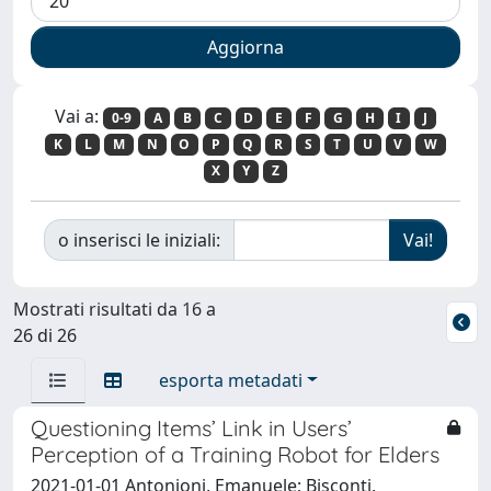
Vai a:
0-9
A
B
C
D
E
F
G
H
I
J
K
L
M
N
O
P
Q
R
S
T
U
V
W
X
Y
Z
o inserisci le iniziali:
Mostrati risultati da 16 a
26 di 26
esporta metadati
Questioning Items’ Link in Users’
Perception of a Training Robot for Elders
2021-01-01 Antonioni, Emanuele; Bisconti,